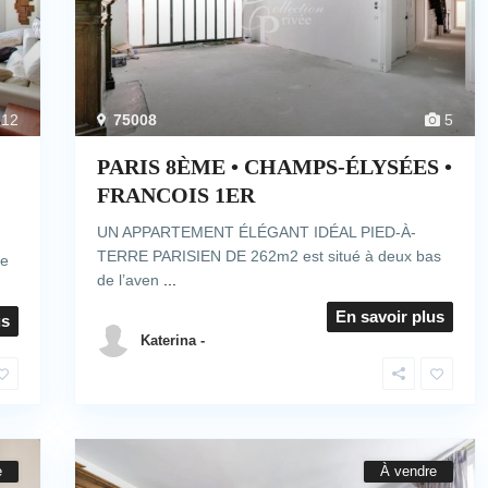
12
75008
5
PARIS 8ÈME • CHAMPS-ÉLYSÉES •
FRANCOIS 1ER
UN APPARTEMENT ÉLÉGANT IDÉAL PIED-À-
TERRE PARISIEN DE 262m2 est situé à deux bas
ce
de l’aven
...
En savoir plus
us
Katerina -
e
À vendre