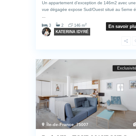
Un appartement d’exception de 146m2 avec une
vue dégagée expose Sud/Ouest situé au 5eme é
...
2
3
2
146 m
En savoir pl
KATERINA IDYRÉ
Exclusivit
Île-de-France
,
75007