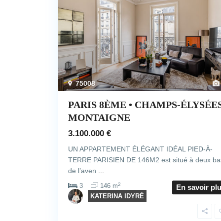
75008
PARIS 8ÈME • CHAMPS-ÉLYSÉES
MONTAIGNE
3.100.000 €
UN APPARTEMENT ÉLÉGANT IDÉAL PIED-À-
TERRE PARISIEN DE 146M2 est situé à deux ba
de l’aven
...
2
3
146 m
En savoir pl
KATERINA IDYRÉ