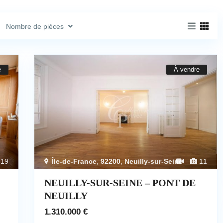
Nombre de piéces
e
À vendre
19
Île-de-France
,
92200
,
Neuilly-sur-Seine
11
NEUILLY-SUR-SEINE – PONT DE
NEUILLY
1.310.000 €