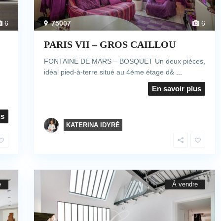
6
75007
6
PARIS VII – GROS CAILLOU
FONTAINE DE MARS – BOSQUET Un deux pièces,
idéal pied-à-terre situé au 4ème étage d&
...
En savoir plus
us
KATERINA IDYRÉ
e
À vendre