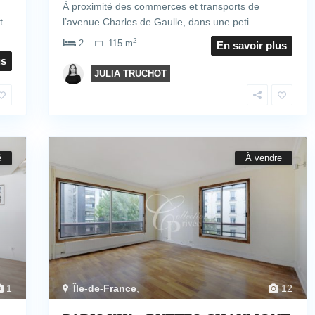
À proximité des commerces et transports de
t
l’avenue Charles de Gaulle, dans une peti
...
2
2
115 m
En savoir plus
us
JULIA TRUCHOT
é
À vendre
1
Île-de-France
,
12