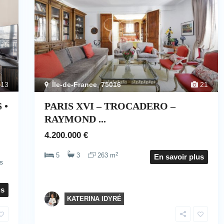
13
Île-de-France
,
75016
21
 •
PARIS XVI – TROCADERO –
RAYMOND ...
4.200.000 €
2
5
3
263 m
En savoir plus
s
us
KATERINA IDYRÉ