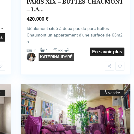
PARIS XIX – BUTTES-CHAUMONT
– LA...
420.000 €
...
Idéalement situé à deux pas du parc Buttes-
Chaumont un appartement d’une surface de 63m2
us
a
...
2
2
1
63 m
En savoir plus
KATERINA IDYRÉ
e
À vendre