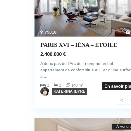
75016
PARIS XVI – IÉNA – ETOILE
2.400.000 €
A deux pas de l’Arc de Triomphe un bel
appartement de confort situé au 1er d’une surfa
d
...
2
2
2
140 m
En savoir pl
KATERINA IDYRÉ
À vendr