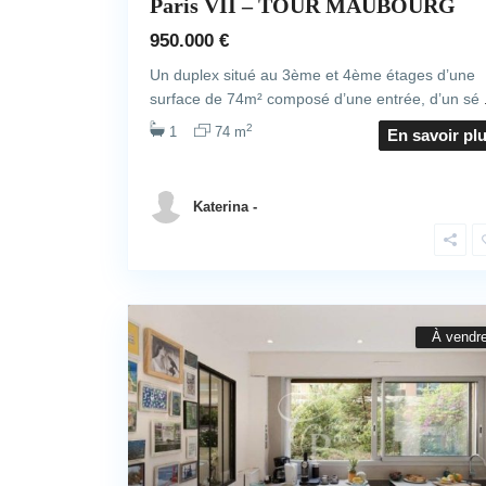
Paris VII – TOUR MAUBOURG
950.000 €
Un duplex situé au 3ème et 4ème étages d’une
surface de 74m² composé d’une entrée, d’un sé
2
1
74 m
En savoir pl
Katerina -
À vendr