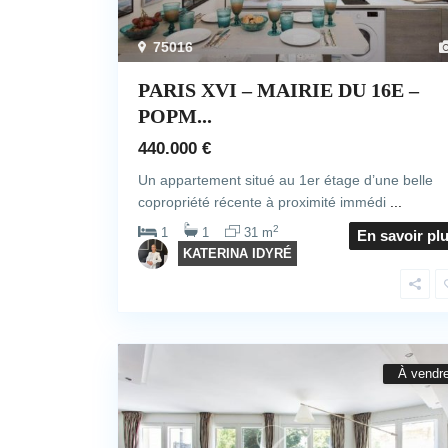
75016
PARIS XVI – MAIRIE DU 16E –
POPM...
440.000 €
Un appartement situé au 1er étage d’une belle
copropriété récente à proximité immédi
...
2
1
1
31 m
En savoir pl
KATERINA IDYRÉ
À vendr