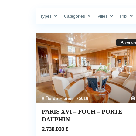
Types
Catégories
Villes
Prix
À vendr
Île-de-France
,
75016
PARIS XVI – FOCH – PORTE
DAUPHIN...
2.730.000 €