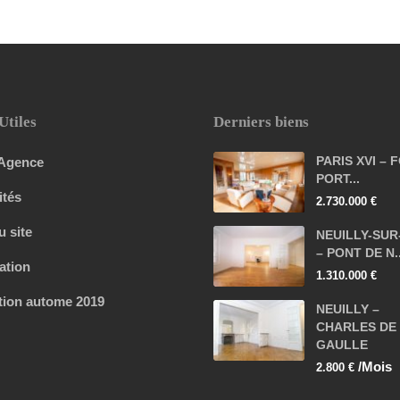
Utiles
Derniers biens
PARIS XVI – 
 Agence
PORT...
ités
2.730.000 €
u site
NEUILLY-SUR
– PONT DE N..
ation
1.310.000 €
tion autome 2019
NEUILLY –
CHARLES DE
GAULLE
/Mois
2.800 €