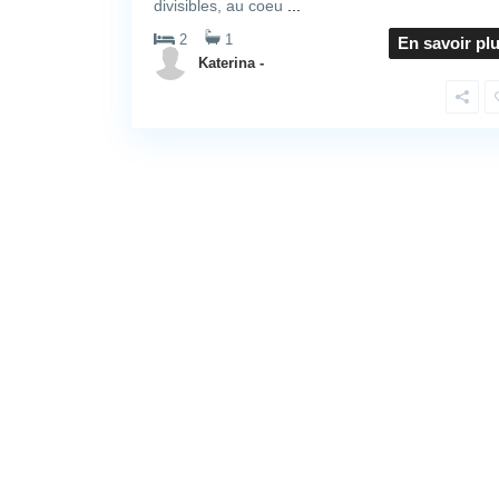
divisibles, au coeu
...
2
1
En savoir pl
Katerina -