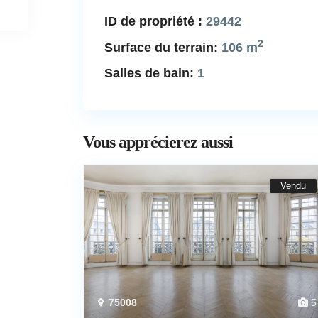
ID de propriété :
29442
2
Surface du terrain:
106 m
Salles de bain:
1
Vous apprécierez aussi
Vendu
75008
5