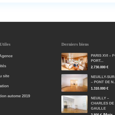
Utiles
Derniers biens
PARIS XVI – 
 Agence
PORT...
ités
2.730.000 €
u site
NEUILLY-SUR
– PONT DE N..
ation
1.310.000 €
tion autome 2019
NEUILLY –
CHARLES DE
GAULLE
/Mois
2.800 €