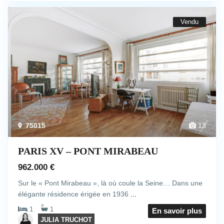
Vendu
75015
13
PARIS XV – PONT MIRABEAU
962.000 €
Sur le « Pont Mirabeau », là où coule la Seine… Dans une
élégante résidence érigée en 1936
...
1
1
En savoir plus
JULIA TRUCHOT