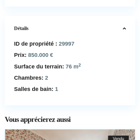
Détails
ID de propriété :
29997
Prix:
850.000 €
2
Surface du terrain:
76 m
Chambres:
2
Salles de bain:
1
Vous apprécierez aussi
Vendu