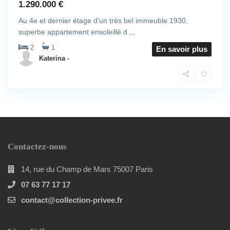
1.290.000 €
Au 4e et dernier étage d’un très bel immeuble 1930,
superbe appartement ensoleillé d
...
2
1
En savoir plus
Katerina -
Contactez-nous
14, rue du Champ de Mars 75007 Paris
07 63 77 17 17
contact@collection-privee.fr