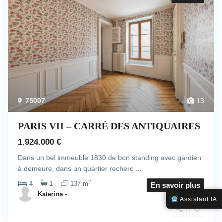
75007
13
PARIS VII – CARRÉ DES ANTIQUAIRES
1.924.000 €
Dans un bel immeuble 1830 de bon standing avec gardien
à demeure, dans un quartier recherc
...
2
4
1
137 m
En savoir plus
Katerina -
Assistant IA