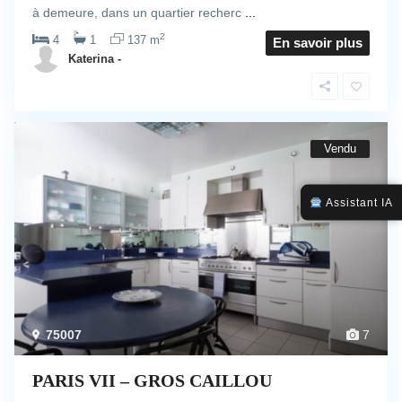
à demeure, dans un quartier recherc
...
2
4
1
137 m
En savoir plus
Katerina -
Vendu
Assistant IA
75007
7
PARIS VII – GROS CAILLOU