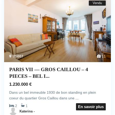
Vendu
75007
11
PARIS VII –– GROS CAILLOU – 4
PIECES – BEL I...
1.230.000 €
Dans un bel immeuble 1930 de bon standing en plein
coeur du quartier Gros Caillou dans une
...
2
1
En savoir plus
Katerina -