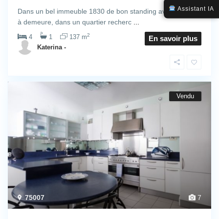
Assistant IA
Dans un bel immeuble 1830 de bon standing avec gardien
à demeure, dans un quartier recherc
...
2
4
1
137 m
En savoir plus
Katerina -
Vendu
75007
7