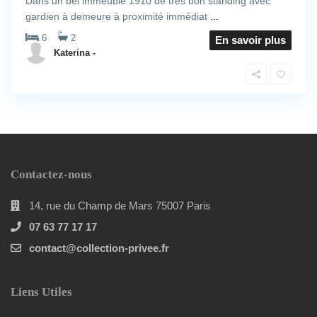
Dans un bel immeuble 1910 de trés bon standing avec
gardien à demeure à proximité immédiat
...
6
2
En savoir plus
Katerina -
Contactez-nous
14, rue du Champ de Mars 75007 Paris
07 63 77 17 17
contact@collection-privee.fr
Liens Utiles