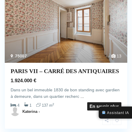
75007
13
PARIS VII – CARRÉ DES ANTIQUAIRES
1.924.000 €
Dans un bel immeuble 1830 de bon standing avec gardien
à demeure, dans un quartier recherc
...
2
4
1
137 m
En savoir plus
Katerina -
Assistant IA