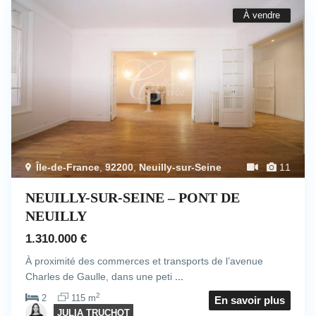
À vendre
Île-de-France
,
92200
,
Neuilly-sur-Seine
11
NEUILLY-SUR-SEINE – PONT DE
NEUILLY
1.310.000 €
À proximité des commerces et transports de l’avenue
Charles de Gaulle, dans une peti
...
2
2
115 m
En savoir plus
JULIA TRUCHOT