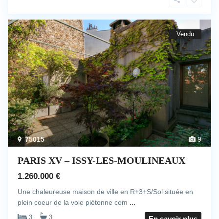
Vendu
75015
9
PARIS XV – ISSY-LES-MOULINEAUX
1.260.000 €
Une chaleureuse maison de ville en R+3+S/Sol située en
plein coeur de la voie piétonne com
...
3
3
En savoir plus