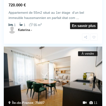
720.000 €
Appartement de 55m2 situé au 1er étage d’un bel
immeuble haussmannien en parfait état com
...
2
1
1
55 m
En savoir plus
Katerina -
À vendre
Île-de-France
,
75007
11