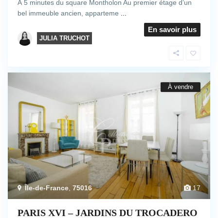
À 5 minutes du square Montholon Au premier étage d’un
bel immeuble ancien, apparteme
...
En savoir plus
JULIA TRUCHOT
À vendre
Île-de-France
,
75016
17
PARIS XVI – JARDINS DU TROCADERO