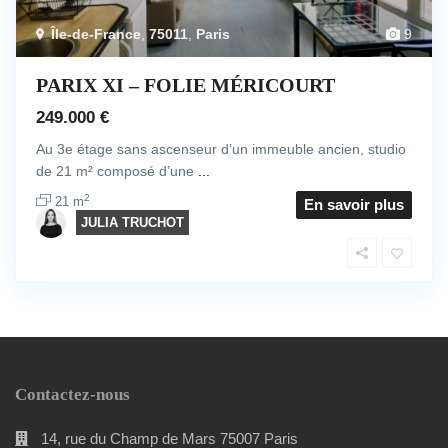
Île-de-France
,
75011
,
Paris
9
PARIX XI – FOLIE MÉRICOURT
249.000 €
Au 3e étage sans ascenseur d’un immeuble ancien, studio
de 21 m² composé d’une
...
2
21 m
En savoir plus
JULIA TRUCHOT
Contactez-nous
14, rue du Champ de Mars 75007 Paris