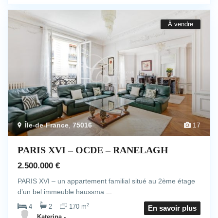
À vendre
Île-de-France
,
75016
17
PARIS XVI – OCDE – RANELAGH
2.500.000 €
PARIS XVI – un appartement familial situé au 2ème étage
d’un bel immeuble haussma
...
2
4
2
170 m
En savoir plus
Katerina -