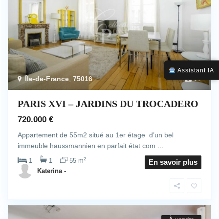
Assistant IA
Île-de-France
,
75016
17
PARIS XVI – JARDINS DU TROCADERO
720.000 €
Appartement de 55m2 situé au 1er étage d’un bel
immeuble haussmannien en parfait état com
...
2
1
1
55 m
En savoir plus
Katerina -