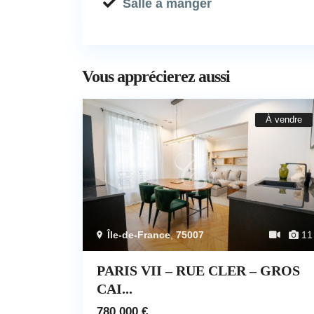
Salle à manger
Vous apprécierez aussi
À vendre
Île-de-France
,
75007
11
PARIS VII – RUE CLER – GROS
CAI...
780.000 €