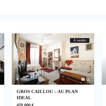
À vendre
75007
13
GROS CAILLOU – AU PLAN
IDEAL
470.000 €