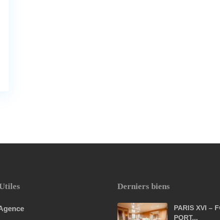
Utiles
Derniers biens
PARIS XVI – 
 Agence
PORT...