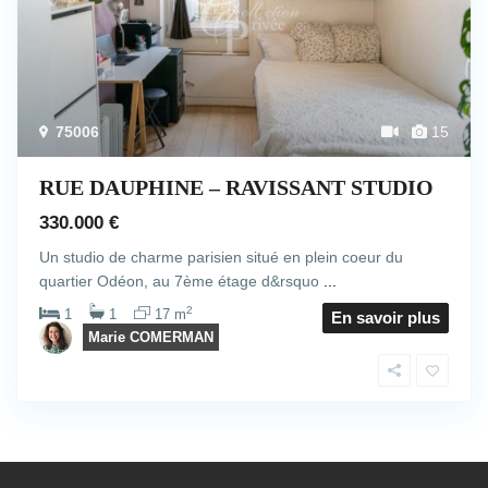
75006
15
RUE DAUPHINE – RAVISSANT STUDIO
330.000 €
Un studio de charme parisien situé en plein coeur du
quartier Odéon, au 7ème étage d&rsquo
...
2
1
1
17 m
En savoir plus
Marie COMERMAN