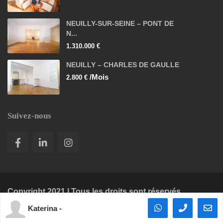
NEUILLY-SUR-SEINE – PONT DE
N...
1.310.000 €
NEUILLY – CHARLES DE GAULLE
/Mois
2.800 €
Suivez-nous
Copyright 2021 | Tous les droits sont réservés.
Katerina -
Mentions légales
Recherche biens