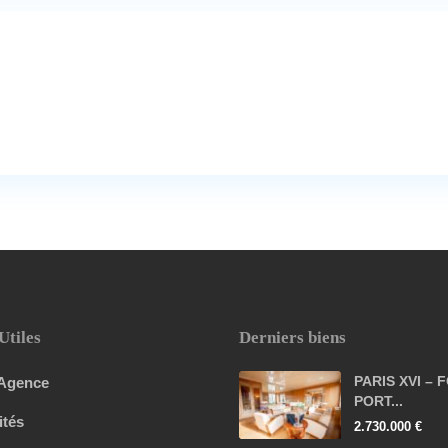
Utiles
Derniers biens
PARIS XVI – 
 Agence
PORT...
ités
2.730.000 €