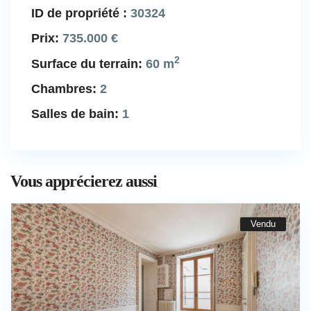
ID de propriété :
30324
Prix:
735.000 €
2
Surface du terrain:
60 m
Chambres:
2
Salles de bain:
1
Vous apprécierez aussi
Vendu