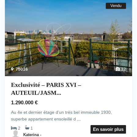
Vendu
75016
12
Exclusivité – PARIS XVI –
AUTEUIL/JASM...
1.290.000 €
Au 4e et dernier étage d’un très bel immeuble 1930,
superbe appartement ensoleillé d
...
2
1
En savoir plus
Katerina -