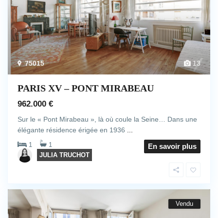
75015
13
PARIS XV – PONT MIRABEAU
962.000 €
Sur le « Pont Mirabeau », là où coule la Seine… Dans une
élégante résidence érigée en 1936
...
1
1
En savoir plus
JULIA TRUCHOT
Vendu