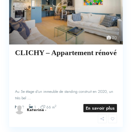
20
CLICHY – Appartement rénové
Au 5e étage d’un immeuble de standing construit en 2020, un
très bel
...
2
2
1
66 m
En savoir plus
Katerina -