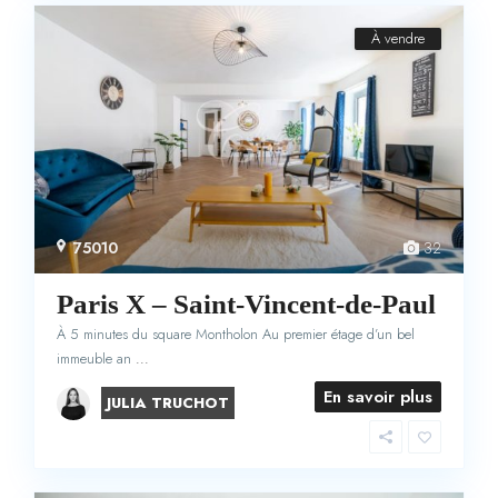
À vendre
75010
32
Paris X – Saint-Vincent-de-Paul
À 5 minutes du square Montholon Au premier étage d’un bel
immeuble an
...
En savoir plus
JULIA TRUCHOT